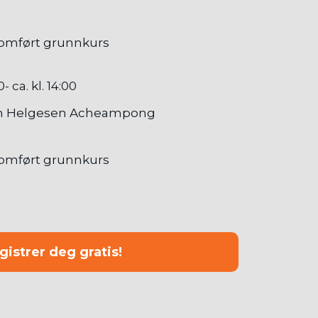
omført grunnkurs
00- ca. kl. 14:00
n Helgesen Acheampong
omført grunnkurs
gistrer deg gratis!