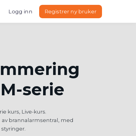
Logg inn
Registrer ny bruker
ammering
 M-serie
ie kurs, Live-kurs.
g av brannalarmsentral, med
styringer.